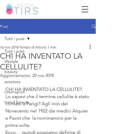
Post
Tutti i post
16 nov 2018
Tempo di lettura: 1 min
Tutti i post
CHI HA INVENTATO LA
lifestyle
CELLULITE?
beauty
Aggiornamento:
20 nov 2018
estetista
CHI HA INVENTATO LA CELLULITE?. 
cosmoprof
Lo sapevi che il termine cellulite è stato 
trend beauty
coniato a Parigi? Agli inizi del 
Novecento nel 1922 dai medici Alquier 
e Pavot che  la nominarono per la 
prima volta. 
Ecco… quindi possiamo definire di 