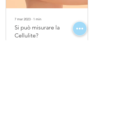
7 mar 2023
∙
1
min
Si può misurare la
Cellulite?
Si può misurare la
Cellulite? e il suo stadio? La
risposta è sì. Il Metodo più
preciso e professionale è la
Termografia a contatto. ....
89
0
Carica altro