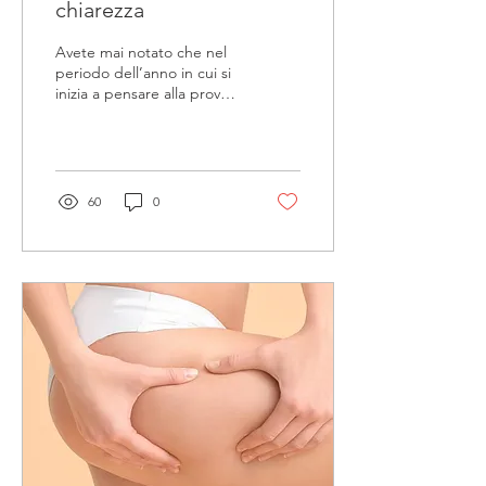
chiarezza
Avete mai notato che nel
periodo dell’anno in cui si
inizia a pensare alla prova
costume, si sente parlare
di Cellulite in tutti i...
60
0