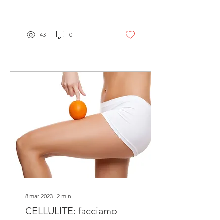
comodamente rilassati su
di un...
43
0
8 mar 2023
∙
2
min
CELLULITE: facciamo