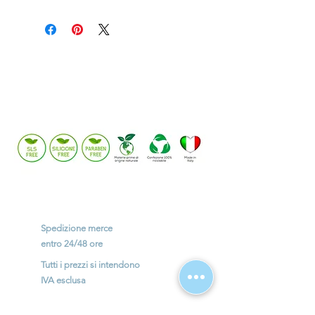
Potrebbe interessarti anche:
Spedizione merce
entro
24/48 ore
Tutti i prezzi si intendono
IVA esclusa
Spese di spedizione € 8,99+iva (Isole € 13)