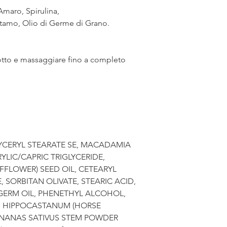
maro, Spirulina,
rtamo, Olio di Germe di Grano.
otto e massaggiare fino a completo
LYCERYL STEARATE SE, MACADAMIA
RYLIC/CAPRIC TRIGLYCERIDE,
FFLOWER) SEED OIL, CETEARYL
 SORBITAN OLIVATE, STEARIC ACID,
 GERM OIL, PHENETHYL ALCOHOL,
S HIPPOCASTANUM (HORSE
ANANAS SATIVUS STEM POWDER