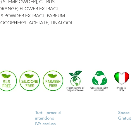
) STEMP OWDER], CITRUS
ORANGE) FLOWER EXTRACT,
LUS POWDER EXTRACT, PARFUM
 TOCOPHERYL ACETATE, LINALOOL.
Potrebbe interessarti anche:
Tutti i prezzi si
Spese d
intendono
Gratuit
IVA esclusa