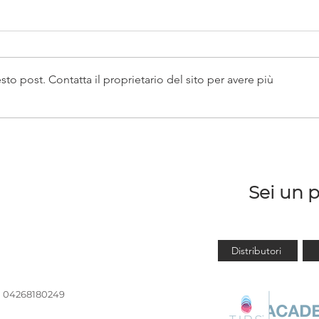
 post. Contatta il proprietario del sito per avere più
Si pu
CELLULITE: facciamo
chiarezza
Sei un p
Distributori
Iva 04268180249