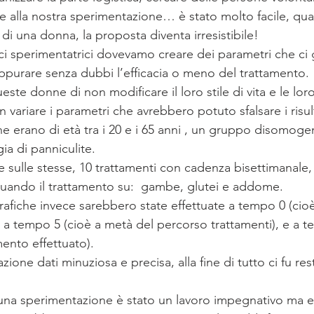
 alla nostra sperimentazione… è stato molto facile, quan
e di una donna, la proposta diventa irresistibile!
ci sperimentatrici dovevamo creare dei parametri che ci g
appurare senza dubbi l’efficacia o meno del trattamento.
este donne di non modificare il loro stile di vita e le loro
n variare i parametri che avrebbero potuto sfalsare i risult
e erano di età tra i 20 e i 65 anni , un gruppo disomog
ia di panniculite.
re sulle stesse, 10 trattamenti con cadenza bisettimanale, 
ttuando il trattamento su:  gambe, glutei e addome. 
afiche invece sarebbero state effettuate a tempo 0 (cioè
i), a tempo 5 (cioè a metà del percorso trattamenti), e a 
ento effettuato).
ione dati minuziosa e precisa, alla fine di tutto ci fu rest
una sperimentazione è stato un lavoro impegnativo ma e