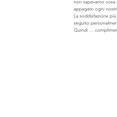
non sapevamo cosa ci
appagato ogni nostro
La soddisfazione più
seguito personalment
Quindi … compliment