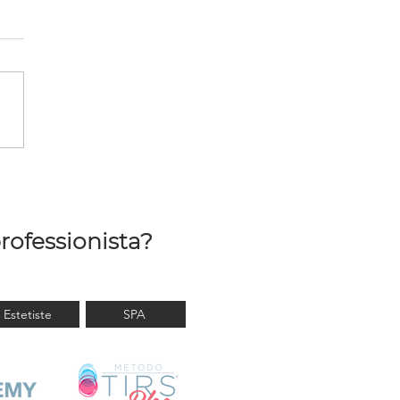
ò misurare la Cellulite?
rofessionista?
Estetiste
SPA
Blog