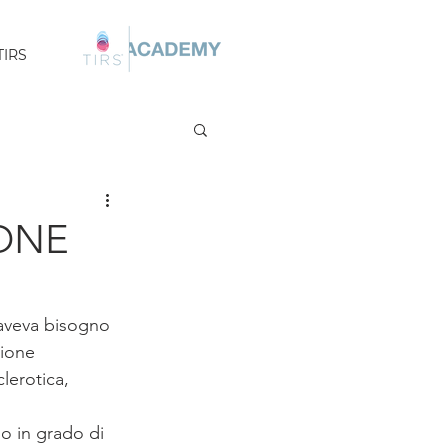
TIRS
ONE
aveva bisogno 
zione 
lerotica, 
o in grado di 