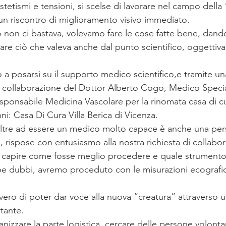
stetismi e tensioni, si scelse di lavorare nel campo della “
n riscontro di miglioramento visivo immediato.
erò non ci bastava, volevamo fare le cose fatte bene, dando
trare ciò che valeva anche dal punto scientifico, oggetti
ò a posarsi su il supporto medico scientifico,e tramite 
la collaborazione del Dottor Alberto Cogo, Medico Special
sponsabile Medicina Vascolare per la rinomata casa di cu
nni: Casa Di Cura Villa Berica di Vicenza.
oltre ad essere un medico molto capace è anche una per
, rispose con entusiasmo alla nostra richiesta di collabor
r capire come fosse meglio procedere e quale strumento
be dubbi, avremo proceduto con le misurazioni ecografi
ero di poter dar voce alla nuova “creatura” attraverso 
rtante.
ganizzare la parte logistica, cercare delle persone volontar