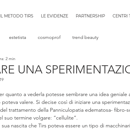
IL METODO TIRS
LE EVIDENZE
PARTNERSHIP
CENTRI 
estetista
cosmoprof
trend beauty
ra: 2 min
RE UNA SPERIMENTAZI
19
er quanto a vederla potesse sembrare una idea geniale 
poteva valere. Si decise così di iniziare una sperimenta
 del trattamento della Panniculopatia edematosa- fibro-sc
 suo termine volgare: “cellulite”.
 sua nascita che Tirs poteva essere un tipo di macchinari