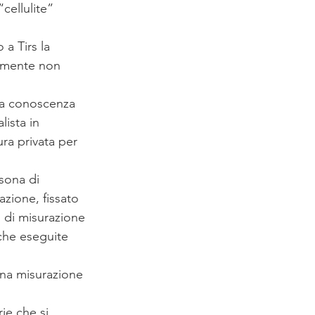
cellulite” 
 a Tirs la 
vamente non 
una conoscenza 
ista in 
ra privata per 
sona di 
azione, fissato 
 di misurazione 
che eseguite 
una misurazione 
ie che si 