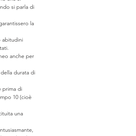
do si parla di 
arantissero la 
 abitudini 
ati.
eneo anche per 
della durata di 
 prima di 
tempo 10 (cioè 
ituita una 
ntusiasmante, 