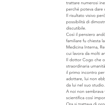
trattare numerosi ine
perché poteva dare u
Il risultato visivo p
possibilità di dimos
discutibile.
Così il pensiero and
familiare fu chiesta 
Medicina Interna, Re
cui lavora da molti a
Il dottor Cogo che 
straordinaria umanità
il primo incontro pe
adottare, lui non eb
da lui nel suo studio.
A noi non sembrava v
scientifica così impo
Ora si trattava di or