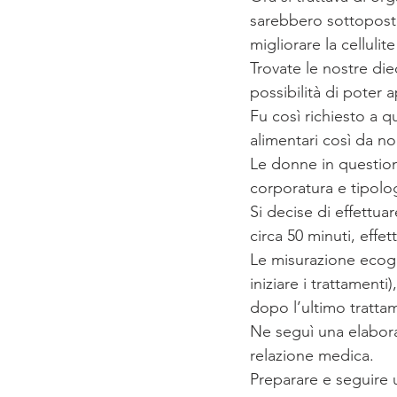
sarebbero sottoposte
migliorare la cellulit
Trovate le nostre die
possibilità di poter 
Fu così richiesto a qu
alimentari così da no
Le donne in question
corporatura e tipolog
Si decise di effettua
circa 50 minuti, effe
Le misurazione ecogr
iniziare i trattament
dopo l’ultimo trattam
Ne seguì una elaboraz
relazione medica.
Preparare e seguire 