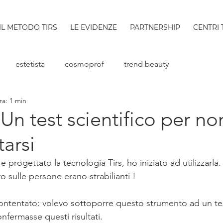
IL METODO TIRS
LE EVIDENZE
PARTNERSHIP
CENTRI 
estetista
cosmoprof
trend beauty
ra: 1 min
 Un test scientifico per no
arsi
rogettato la tecnologia Tirs, ho iniziato ad utilizzarla.
vo sulle persone erano strabilianti !
tentato: volevo sottoporre questo strumento ad un test
nfermasse questi risultati.