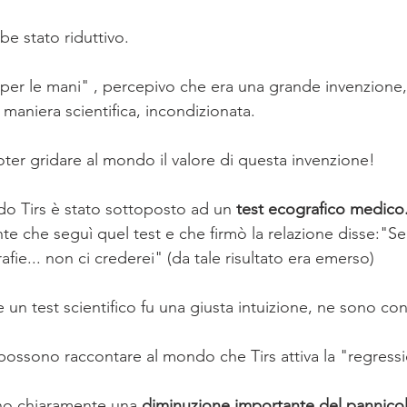
e stato riduttivo.
per le mani" , percepivo che era una grande invenzione
 maniera scientifica, incondizionata.
ter gridare al mondo il valore di questa invenzione!
o Tirs è stato sottoposto ad un 
test ecografico medico
e che seguì quel test e che firmò la relazione disse:"Se
afie... non ci crederei" (da tale risultato era emerso)
e un test scientifico fu una giusta intuizione, ne sono con
 possono raccontare al mondo che Tirs attiva la "regressi
no chiaramente una 
diminuzione importante del pannico