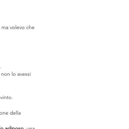
, ma volevo che 
.
 non lo avessi 
vinto.
one della 
lo adiposo
, una 