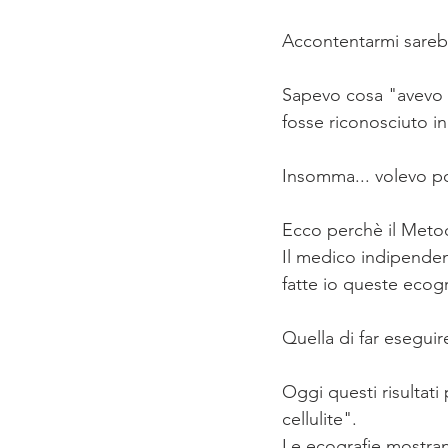
Accontentarmi sarebb
Sapevo cosa "avevo 
fosse riconosciuto in
Insomma... volevo po
Ecco perchè il Metod
Il medico indipendent
fatte io queste ecogr
Quella di far eseguir
Oggi questi risultati
cellulite".
Le ecografie mostra