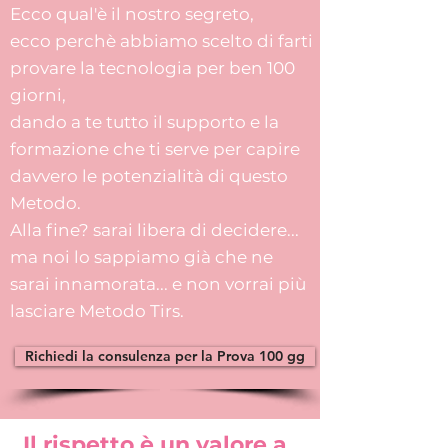
Ecco qual'è il nostro segreto,
ecco perchè abbiamo scelto di farti
provare la tecnologia per ben 100
giorni,
dando a te tutto il supporto e la
formazione che ti serve per capire
davvero le potenzialità di questo
Metodo.
Alla fine? sarai libera di decidere...
ma noi lo sappiamo già che ne
sarai innamorata... e non vorrai più
lasciare Metodo Tirs.
Richiedi la consulenza per la Prova 100 gg
Il rispetto è un valore a