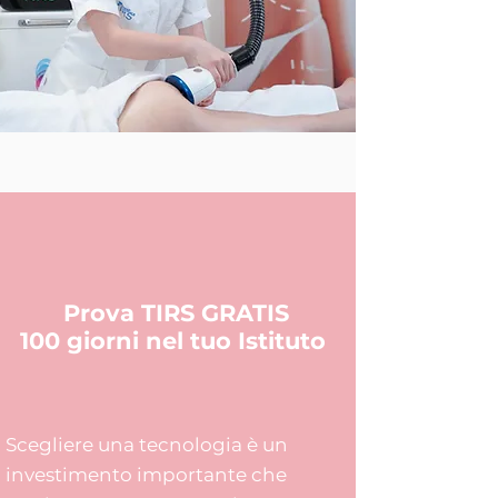
Prova TIRS GRATIS
100 giorni nel tuo Istituto
Scegliere una tecnologia è un
investimento importante che