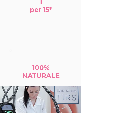
1
per 15*
1
00%
NATURALE
1^ tecnologia al
MONDO che
utilizza shock termico