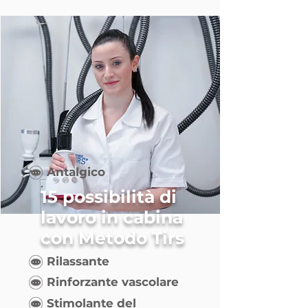
Antalgico
15 possibilità di
lavoro in cabina
con Metodo Tirs
Rilassante
Rinforzante vascolare
Stimolante del