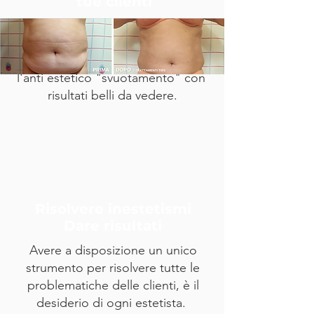
tue clienti
Con Tirs il modellamento e la
tonificazione avvengono nello
stesso trattamento, evitando così
l'anti estetico "svuotamento" con
risultati belli da vedere.
Risolvere inestetismi
Dare risultati
Avere a disposizione un unico
strumento per risolvere tutte le
problematiche delle clienti, è il
desiderio di ogni estetista.