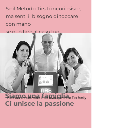
Se il Metodo Tirs ti incuriosisce,
ma senti il bisogno di toccare
con mano
se può fare al caso tuo....
avrai la possibilità di provarlo
concretamente e direttamente
nel tuo istituto.
Abbiamo ideato la "Prova 100
giorni"
per aiutarti a fare la tua scelta in
maniera serena.
Siamo una famiglia
Inizia ora a trasformare il tuo lavoro, entra in Tirs family
Ci unisce la passione