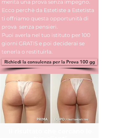
merita una prova senza impegno.
Ecco perchè da Estetiste a Estetista
ti offriamo questa opportunità di
prova senza pensieri.
Puoi averla nel tuo istituto per 100
giorni GRATIS e poi deciderai se
tenerla o restituirla.
Richiedi la consulenza per la Prova 100 gg
Il risultato che cercano le