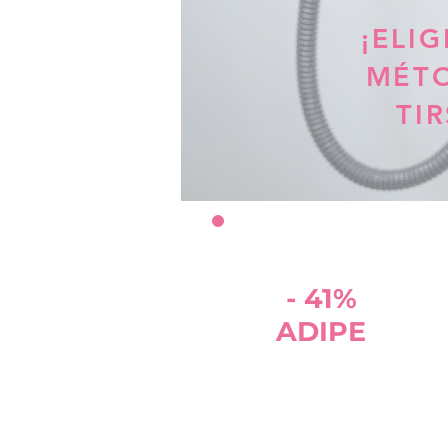
​¡ELI
MÉT
TIR
- 41%
ADIPE