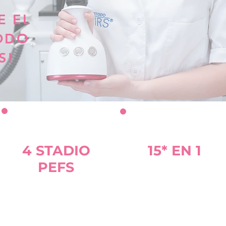
GE EL
ODO
S!
4 STADIO
15* EN 1
PEFS