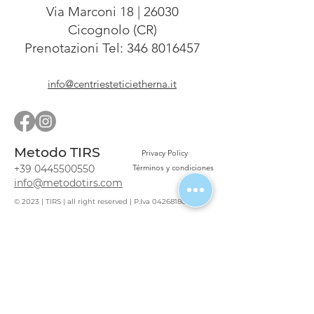
Via Marconi 18 | 26030
Cicognolo (CR)
Prenotazioni Tel:
346 8016457
info@centriesteticietherna.it
Metodo TIRS
Privacy Policy
+39 0445500550
Términos y condiciones
info@metodotirs.com
© 2023 | TIRS | all right reserved | P.Iva
04268180249
Blog
¿Eres un profesional?